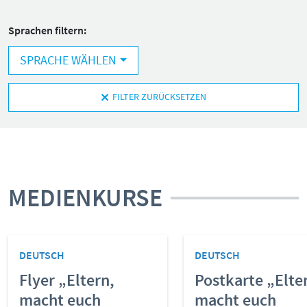
Pornografie
Snapchat
Sprachen filtern:
TikTok
SPRACHE WÄHLEN
WhatsApp
YouTube
FILTER ZURÜCKSETZEN
RUBRIKEN:
Grundlagen
MEDIENKURSE
Sicherheit & Risiken
Tipps & Regeln
Studien
DEUTSCH
DEUTSCH
Aktuelles
Flyer „Eltern,
Postkarte „Elte
ÜBER UNS:
macht euch
macht euch