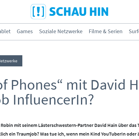
Direkt zum Hauptmenü
Direkt zum Inhalt
Direkt zur Navigation am Seitene
blet
Games
Soziale Netzwerke
Filme & Serien
Surf
hone & Tablet
Games
Netzwerke
& Serien
Surfen
f Phones“ mit David H
b InfluencerIn?
ybermobbing
Instagram
ernen & Medien
Medien &
ch Robin mit seinem Lästerschwestern-Partner David Hain über da
Kleinkinder
irklich ein Traumjob? Was tue ich, wenn mein Kind YouTuberIn oder 