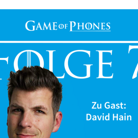
napchat
TikTok