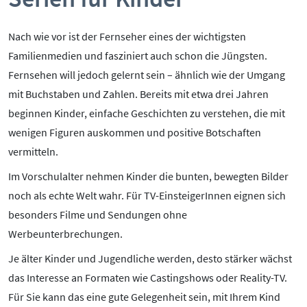
Pornografie
Snapchat
Nach wie vor ist der Fernseher eines der wichtigsten
TikTok
Familienmedien und fasziniert auch schon die Jüngsten.
WhatsApp
Fernsehen will jedoch gelernt sein – ähnlich wie der Umgang
mit Buchstaben und Zahlen. Bereits mit etwa drei Jahren
YouTube
beginnen Kinder, einfache Geschichten zu verstehen, die mit
wenigen Figuren auskommen und positive Botschaften
RUBRIKEN:
vermitteln.
Im Vorschulalter nehmen Kinder die bunten, bewegten Bilder
Grundlagen
noch als echte Welt wahr. Für TV-EinsteigerInnen eignen sich
Sicherheit & Risiken
besonders Filme und Sendungen ohne
Tipps & Regeln
Werbeunterbrechungen.
Studien
Aktuelles
Je älter Kinder und Jugendliche werden, desto stärker wächst
das Interesse an Formaten wie Castingshows oder Reality-TV.
ÜBER UNS:
Für Sie kann das eine gute Gelegenheit sein, mit Ihrem Kind