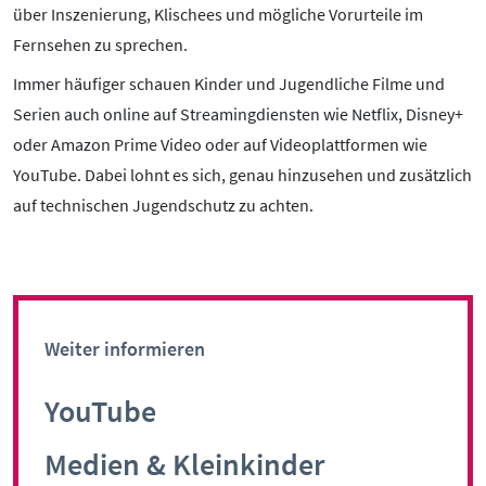
über Inszenierung, Klischees und mögliche Vorurteile im
Kontakt
Fernsehen zu sprechen.
Initiative
Partner
Immer häufiger schauen Kinder und Jugendliche Filme und
Kooperationen
Serien auch online auf Streamingdiensten wie Netflix, Disney+
Beirat
oder Amazon Prime Video oder auf Videoplattformen wie
BotschafterInnen
YouTube. Dabei lohnt es sich, genau hinzusehen und zusätzlich
Impressum
auf technischen Jugendschutz zu achten.
Datenschutz
Barrierefreiheit
SERVICE:
Weiter informieren
Elternangebote
Medienkurse
YouTube
Online-Game
Medien & Kleinkinder
Presse