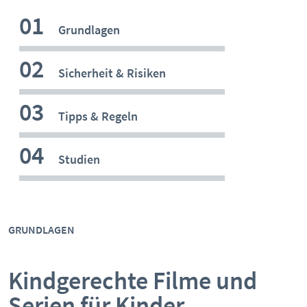
BOTSCHAFTERINNEN
MEDIENCOACHES
01
Grundlagen
IMPRESSUM
MATERIALIEN
WEITERE THEMEN:
02
Sicherheit & Risiken
DATENSCHUTZ
MEDIENQUIZ
Datenschutz
03
BARRIEREFREIHEIT
NEWSLETTER
Cybergrooming
Tipps & Regeln
Cybermobbing
04
Studien
Instagram
Kinderrechte
Konsolen & PC
GRUNDLAGEN
Lernen & Medien
Medien & Kleinkinder
Kindgerechte Filme und
Messenger
Serien für Kinder