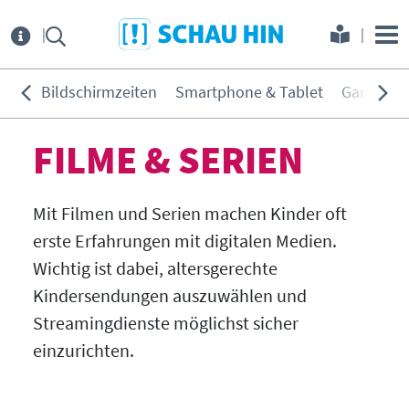
Direkt zum Hauptmenü
Direkt zum Inhalt
Direkt zur Navigation am Seitene
Über
uns
Bildschirmzeiten
Smartphone & Tablet
Games
THEMEN:
Service
FILME & SERIEN
Bildschirmzeiten
KONTAKT
ELTERNANGEBOTE
Smartphone & Tablet
Mit Filmen und Serien machen Kinder oft
Games
INITIATIVE
MEDIENKURSE
erste Erfahrungen mit digitalen Medien.
Soziale Netzwerke
Wichtig ist dabei, altersgerechte
PARTNER
ONLINE-GAME
Filme & Serien
Kindersendungen auszuwählen und
Surfen
Streamingdienste möglichst sicher
KOOPERATIONEN
PRESSE
Hörmedien
einzurichten.
BEIRAT
MEDIATHEK