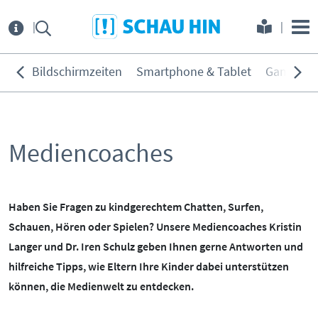
Direkt zum Hauptmenü
Direkt zum Inhalt
Direkt zur Navigation am Seitene
Über
uns
Bildschirmzeiten
Smartphone & Tablet
Games
THEMEN:
Service
Bildschirmzeiten
Mediencoaches
KONTAKT
ELTERNANGEBOTE
Smartphone & Tablet
Games
INITIATIVE
MEDIENKURSE
Soziale Netzwerke
Haben Sie Fragen zu kindgerechtem Chatten, Surfen,
PARTNER
ONLINE-GAME
Filme & Serien
Schauen, Hören oder Spielen? Unsere Mediencoaches Kristin
Surfen
Langer und Dr. Iren Schulz geben Ihnen gerne Antworten und
KOOPERATIONEN
PRESSE
hilfreiche Tipps, wie Eltern Ihre Kinder dabei unterstützen
Hörmedien
können, die Medienwelt zu entdecken.
BEIRAT
MEDIATHEK