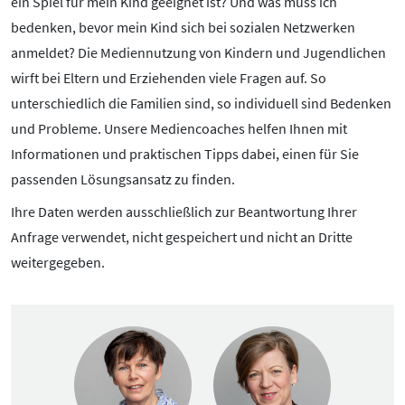
Pornografie
ein Spiel für mein Kind geeignet ist? Und was muss ich
bedenken, bevor mein Kind sich bei sozialen Netzwerken
Snapchat
anmeldet? Die Mediennutzung von Kindern und Jugendlichen
TikTok
wirft bei Eltern und Erziehenden viele Fragen auf. So
WhatsApp
unterschiedlich die Familien sind, so individuell sind Bedenken
YouTube
und Probleme. Unsere Mediencoaches helfen Ihnen mit
Informationen und praktischen Tipps dabei, einen für Sie
passenden Lösungsansatz zu finden.
RUBRIKEN:
Ihre Daten werden ausschließlich zur Beantwortung Ihrer
Anfrage verwendet, nicht gespeichert und nicht an Dritte
Grundlagen
weitergegeben.
Sicherheit & Risiken
Tipps & Regeln
Studien
Aktuelles
ÜBER UNS: