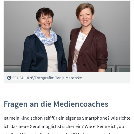
BOTSCHAFTERINNEN
MEDIENCOACHES
IMPRESSUM
MATERIALIEN
WEITERE THEMEN:
DATENSCHUTZ
MEDIENQUIZ
Datenschutz
BARRIEREFREIHEIT
NEWSLETTER
Cybergrooming
Cybermobbing
Instagram
SCHAU HIN!/Fotografin: Tanja Marotzke
Kinderrechte
Konsolen & PC
Fragen an die Mediencoaches
Lernen & Medien
Medien & Kleinkinder
Ist mein Kind schon reif für ein eigenes Smartphone? Wie richte
Messenger
ich das neue Gerät möglichst sicher ein? Wie erkenne ich, ob