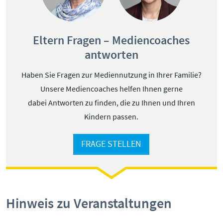
Kontakt
Initiative
Eltern Fragen – Mediencoaches
Partner
antworten
Kooperationen
Beirat
Haben Sie Fragen zur Mediennutzung in Ihrer Familie?
BotschafterInnen
Unsere Mediencoaches helfen Ihnen gerne
Impressum
dabei Antworten zu finden, die zu Ihnen und Ihren
Datenschutz
Kindern passen.
Barrierefreiheit
FRAGE STELLEN
SERVICE:
Elternangebote
Medienkurse
Online-Game
Hinweis zu Veranstaltungen
Nachricht
*
Presse