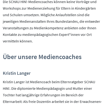
Mediathek
Die SCHAU HIN!-Mediencoaches können keine Vorträge und
Mediencoaches
Workshops zur Medienerziehung für Eltern in Kindergärten
Materialien
und Schulen umsetzen. Mögliche Anlaufstellen sind die
Medienquiz
jeweiligen Medienanstalten Ihres Bundeslandes, die entweder
Newsletter
E-Mail
*
Veranstaltungen zu Medienkompetenz anbieten oder Ihnen
Kontakte zu medienpädagogischen Expert*innen vor Ort
vermitteln können.
Vorname
Nachname
Über unsere Mediencoaches
*
Ja, ich habe die
Datenschutzerklärung
zur Kenntnis
Kristin Langer
genommen und bin damit einverstanden, dass die von
mir angegebenen Daten elektronisch erhoben und
Kristin Langer ist Mediencoach beim Elternratgeber SCHAU
gespeichert werden. Meine Daten werden dabei nur
HIN!. Die diplomierte Medienpädagogin und Mutter einer
streng zweckgebunden zur Bearbeitung und
Tochter hat langjährige Erfahrungen im Bereich der
Beantwortung meiner Anfrage benutzt. Mit dem
Elternarbeit: Als freie Dozentin arbeitet sie in der Erwachsenen-