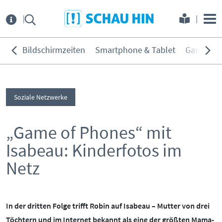
Direkt zum Hauptmenü
Direkt zum Inhalt
Direkt zur Navigation am Seitene
Über
uns
Bildschirmzeiten
Smartphone & Tablet
Games
THEMEN:
Service
Bildschirmzeiten
Soziale Netzwerke
KONTAKT
ELTERNANGEBOTE
Smartphone & Tablet
Games
„Game of Phones“ mit
INITIATIVE
MEDIENKURSE
Soziale Netzwerke
Isabeau: Kinderfotos im
PARTNER
ONLINE-GAME
Filme & Serien
Netz
Surfen
KOOPERATIONEN
PRESSE
Hörmedien
BEIRAT
MEDIATHEK
In der dritten Folge trifft Robin auf Isabeau – Mutter von drei
Töchtern und im Internet bekannt als eine der größten Mama-