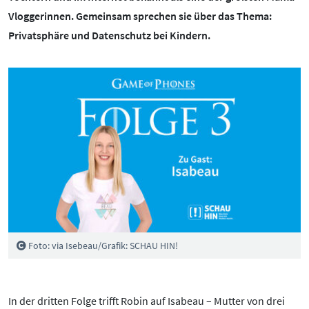
BOTSCHAFTERINNEN
MEDIENCOACHES
Vloggerinnen. Gemeinsam sprechen sie über das Thema:
Privatsphäre und Datenschutz bei Kindern.
IMPRESSUM
MATERIALIEN
WEITERE THEMEN:
DATENSCHUTZ
MEDIENQUIZ
Datenschutz
BARRIEREFREIHEIT
NEWSLETTER
Cybergrooming
Cybermobbing
Instagram
Kinderrechte
Konsolen & PC
Lernen & Medien
Foto: via Isebeau/Grafik: SCHAU HIN!
Medien & Kleinkinder
Messenger
In der dritten Folge trifft Robin auf Isabeau – Mutter von drei