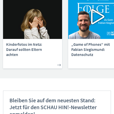
Kontakt
Initiative
Partner
Kooperationen
Beirat
BotschafterInnen
Kinderfotos im Netz:
„Game of Phones“ mit
Impressum
Darauf sollten Eltern
Fabian Siegismund:
achten
Datenschutz
Datenschutz
Barrierefreiheit
SERVICE:
Elternangebote
Medienkurse
Bleiben Sie auf dem neuesten Stand:
Online-Game
Jetzt für den SCHAU HIN!-Newsletter
Presse