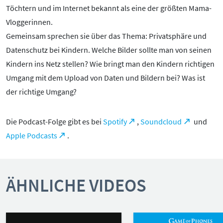
Pornografie
Töchtern und im Internet bekannt als eine der größten Mama-
Snapchat
Vloggerinnen.
TikTok
Gemeinsam sprechen sie über das Thema: Privatsphäre und
Datenschutz bei Kindern. Welche Bilder sollte man von seinen
WhatsApp
Kindern ins Netz stellen? Wie bringt man den Kindern richtigen
YouTube
Umgang mit dem Upload von Daten und Bildern bei? Was ist
der richtige Umgang?
RUBRIKEN:
Die Podcast-Folge gibt es bei
Spotify
,
Soundcloud
und
Grundlagen
Apple Podcasts
.
Sicherheit & Risiken
Tipps & Regeln
Studien
ÄHNLICHE VIDEOS
Aktuelles
ÜBER UNS: