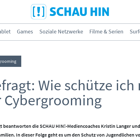
Direkt zum Hauptmenü
Direkt zum Inhalt
Direkt zur Navigation am Seitene
blet
Games
Soziale Netzwerke
Filme & Serien
Surf
hone & Tablet
Games
grooming
& Serien
Surfen
fragt: Wie schütze ich
r Cybergrooming
ybermobbing
Instagram
ernen & Medien
Medien &
gt beantworten die SCHAU HIN!-Mediencoaches Kristin Langer und 
Kleinkinder
milien. In dieser Folge geht es um den Schutz von Jugendlichen 