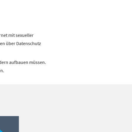
Tipps &
Kooperationen
Presse
Regeln
Beirat
Mediathek
Studien
BotschafterInnen
Mediencoaches
Aktuelles
Impressum
Materialien
Datenschutz
Medienquiz
net mit sexueller
Barrierefreiheit
Newsletter
sen über Datenschutz
indern aufbauen müssen.
en.