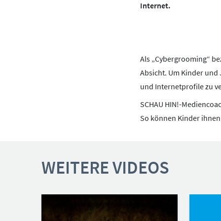
BOTSCHAFTERINNEN
MEDIENCOACHES
Internet.
Messenger
Pornografie
S
WhatsApp
YouTube
IMPRESSUM
MATERIALIEN
DATENSCHUTZ
MEDIENQUIZ
Als „Cybergrooming“ bez
Absicht. Um Kinder und 
BARRIEREFREIHEIT
NEWSLETTER
und Internetprofile zu v
SCHAU HIN!-Mediencoach 
So können Kinder ihnen
WEITERE VIDEOS