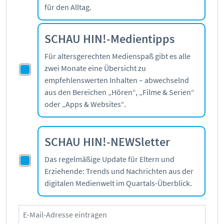
für den Alltag.
Kontakt
Initiative
SCHAU HIN!-Medientipps
Partner
Kooperationen
Für altersgerechten Medienspaß gibt es alle
Beirat
zwei Monate eine Übersicht zu
BotschafterInnen
empfehlenswerten Inhalten – abwechselnd
aus den Bereichen „Hören“, „Filme & Serien“
Impressum
oder „Apps & Websites“.
Datenschutz
Barrierefreiheit
SCHAU HIN!-NEWSletter
SERVICE:
Das regelmäßige Update für Eltern und
Elternangebote
Erziehende: Trends und Nachrichten aus der
Medienkurse
digitalen Medienwelt im Quartals-Überblick.
Online-Game
Presse