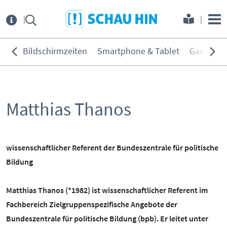
Direkt zum Hauptmenü
Direkt zum Inhalt
Direkt zur Navigation am Seitene
Über
uns
Bildschirmzeiten
Smartphone & Tablet
Games
THEMEN:
Service
Bildschirmzeiten
Matthias Thanos
KONTAKT
ELTERNANGEBOTE
Smartphone & Tablet
Games
INITIATIVE
MEDIENKURSE
Soziale Netzwerke
wissenschaftlicher Referent der Bundeszentrale für politische
PARTNER
ONLINE-GAME
Filme & Serien
Bildung
Surfen
KOOPERATIONEN
PRESSE
Matthias Thanos (*1982) ist wissenschaftlicher Referent im
Hörmedien
Fachbereich Zielgruppenspezifische Angebote der
BEIRAT
MEDIATHEK
Bundeszentrale für politische Bildung (bpb). Er leitet unter