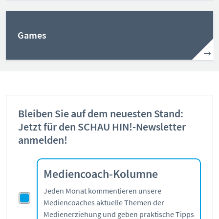
Pornografie
Snapchat
TikTok
Games
WhatsApp
YouTube
RUBRIKEN:
Bleiben Sie auf dem neuesten Stand:
Jetzt für den SCHAU HIN!-Newsletter
Grundlagen
anmelden!
Sicherheit & Risiken
Tipps & Regeln
Studien
Mediencoach-Kolumne
Aktuelles
Jeden Monat kommentieren unsere
Mediencoaches aktuelle Themen der
ÜBER UNS:
Medienerziehung und geben praktische Tipps