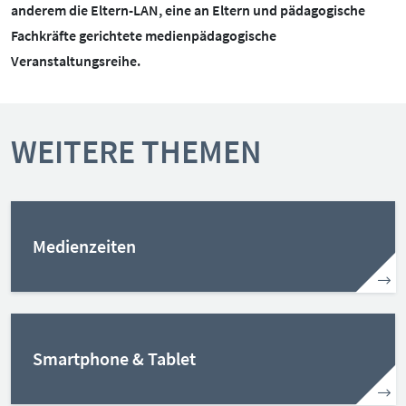
anderem die Eltern-LAN, eine an Eltern und pädagogische
BOTSCHAFTERINNEN
MEDIENCOACHES
Fachkräfte gerichtete medienpädagogische
IMPRESSUM
MATERIALIEN
Veranstaltungsreihe.
WEITERE THEMEN:
DATENSCHUTZ
MEDIENQUIZ
Datenschutz
WEITERE THEMEN
BARRIEREFREIHEIT
NEWSLETTER
Cybergrooming
Cybermobbing
Instagram
Medienzeiten
Kinderrechte
Konsolen & PC
Lernen & Medien
Medien & Kleinkinder
Smartphone & Tablet
Messenger