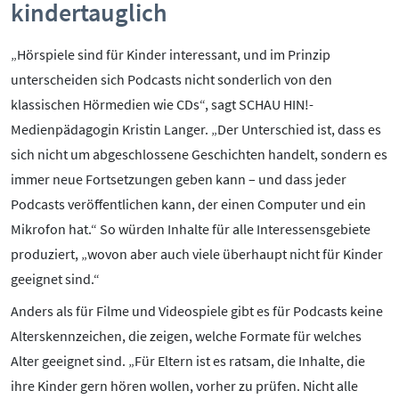
kindertauglich
Kontakt
Initiative
„Hörspiele sind für Kinder interessant, und im Prinzip
Partner
unterscheiden sich Podcasts nicht sonderlich von den
Kooperationen
klassischen Hörmedien wie CDs“, sagt SCHAU HIN!-
Beirat
Medienpädagogin Kristin Langer. „Der Unterschied ist, dass es
BotschafterInnen
sich nicht um abgeschlossene Geschichten handelt, sondern es
Impressum
immer neue Fortsetzungen geben kann – und dass jeder
Datenschutz
Podcasts veröffentlichen kann, der einen Computer und ein
Barrierefreiheit
Mikrofon hat.“ So würden Inhalte für alle Interessensgebiete
produziert, „wovon aber auch viele überhaupt nicht für Kinder
SERVICE:
geeignet sind.“
Elternangebote
Anders als für Filme und Videospiele gibt es für Podcasts keine
Medienkurse
Alterskennzeichen, die zeigen, welche Formate für welches
Online-Game
Alter geeignet sind. „Für Eltern ist es ratsam, die Inhalte, die
Presse
ihre Kinder gern hören wollen, vorher zu prüfen. Nicht alle