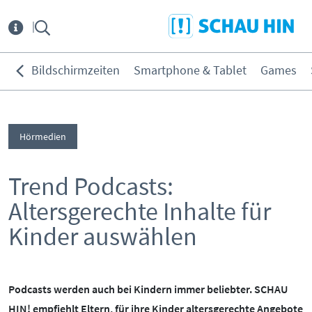
Direkt zum Hauptmenü
Direkt zum Inhalt
Direkt zur Navigation am Seitene
Über
uns
Bildschirmzeiten
Smartphone & Tablet
Games
THEMEN:
Service
Bildschirmzeiten
Hörmedien
KONTAKT
ELTERNANGEBOTE
Smartphone & Tablet
Games
Trend Podcasts:
INITIATIVE
MEDIENKURSE
Soziale Netzwerke
Altersgerechte Inhalte für
PARTNER
ONLINE-GAME
Filme & Serien
Kinder auswählen
Surfen
KOOPERATIONEN
PRESSE
Hörmedien
BEIRAT
MEDIATHEK
Podcasts werden auch bei Kindern immer beliebter. SCHAU
HIN! empfiehlt Eltern, für ihre Kinder altersgerechte Angebote