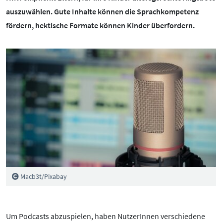
BOTSCHAFTERINNEN
MEDIENCOACHES
auszuwählen. Gute Inhalte können die Sprachkompetenz
fördern, hektische Formate können Kinder überfordern.
IMPRESSUM
MATERIALIEN
WEITERE THEMEN:
DATENSCHUTZ
MEDIENQUIZ
Datenschutz
BARRIEREFREIHEIT
NEWSLETTER
Cybergrooming
Cybermobbing
Instagram
Kinderrechte
Konsolen & PC
Lernen & Medien
Macb3t/Pixabay
Medien & Kleinkinder
Messenger
Um Podcasts abzuspielen, haben NutzerInnen verschiedene