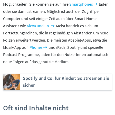
Pornografie
Möglichkeiten. Sie können sie auf ihre
Smartphones
laden
Snapchat
oder sie damit streamen. Möglich ist auch der Zugriff per
TikTok
Computer und seit einiger Zeit auch über Smart-Home-
Assistenz wie
Alexa und Co.
Meist handelt es sich um
WhatsApp
Fortsetzungsreihen, die in regelmäßigen Abständen um neue
YouTube
Folgen erweitert werden. Die meisten Abspiel-Apps, etwa die
Musik-App auf
iPhones
und iPads, Spotify und spezielle
Podcast-Programme, laden für den NutzerInnen automatisch
RUBRIKEN:
neue Folgen auf das genutzte Medium.
Grundlagen
Sicherheit & Risiken
Spotify und Co. für Kinder: So streamen sie
Tipps & Regeln
sicher
Studien
Aktuelles
Oft sind Inhalte nicht
ÜBER UNS: