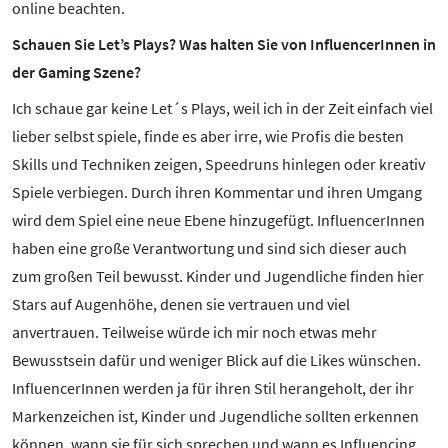
Mediathek
online beachten.
Mediencoaches
Schauen Sie Let’s Plays? Was halten Sie von InfluencerInnen in
Materialien
der Gaming Szene?
Medienquiz
Ich schaue gar keine Let´s Plays, weil ich in der Zeit einfach viel
Newsletter
lieber selbst spiele, finde es aber irre, wie Profis die besten
Skills und Techniken zeigen, Speedruns hinlegen oder kreativ
Spiele verbiegen. Durch ihren Kommentar und ihren Umgang
wird dem Spiel eine neue Ebene hinzugefügt. InfluencerInnen
haben eine große Verantwortung und sind sich dieser auch
zum großen Teil bewusst. Kinder und Jugendliche finden hier
Stars auf Augenhöhe, denen sie vertrauen und viel
anvertrauen. Teilweise würde ich mir noch etwas mehr
Bewusstsein dafür und weniger Blick auf die Likes wünschen.
InfluencerInnen werden ja für ihren Stil herangeholt, der ihr
Markenzeichen ist, Kinder und Jugendliche sollten erkennen
können, wann sie für sich sprechen und wann es Influencing