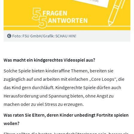
Pornografie
Snapchat
TikTok
WhatsApp
Foto: FSU GmbH/Grafik: SCHAU HIN!
YouTube
Was macht ein kindgerechtes Videospiel aus?
RUBRIKEN:
Solche Spiele bieten kinderaffine Themen, bereiten sie
zugänglich auf und arbeiten mit einfachen „Core Loops“, die
Grundlagen
das Kind gern durchläuft. Kindgerechte Spiele dürfen auch
Sicherheit & Risiken
Herausforderung und Spannung bieten, ohne Angst zu
Tipps & Regeln
machen oder zu viel Stress zu erzeugen.
Studien
Aktuelles
Was raten Sie Eltern, deren Kinder unbedingt Fortnite spielen
wollen?
ÜBER UNS: