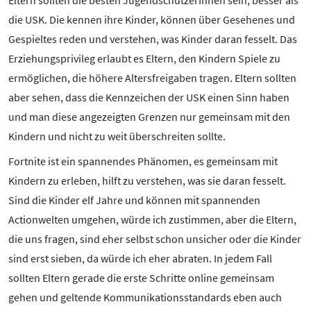
Eltern sollten die besten JugendschützerInnen sein, besser als
Kontakt
die USK. Die kennen ihre Kinder, können über Gesehenes und
Initiative
Gespieltes reden und verstehen, was Kinder daran fesselt. Das
Partner
Erziehungsprivileg erlaubt es Eltern, den Kindern Spiele zu
Kooperationen
ermöglichen, die höhere Altersfreigaben tragen. Eltern sollten
Beirat
aber sehen, dass die Kennzeichen der USK einen Sinn haben
BotschafterInnen
und man diese angezeigten Grenzen nur gemeinsam mit den
Impressum
Kindern und nicht zu weit überschreiten sollte.
Datenschutz
Fortnite ist ein spannendes Phänomen, es gemeinsam mit
Barrierefreiheit
Kindern zu erleben, hilft zu verstehen, was sie daran fesselt.
Sind die Kinder elf Jahre und können mit spannenden
SERVICE:
Actionwelten umgehen, würde ich zustimmen, aber die Eltern,
Elternangebote
die uns fragen, sind eher selbst schon unsicher oder die Kinder
Medienkurse
sind erst sieben, da würde ich eher abraten. In jedem Fall
Online-Game
sollten Eltern gerade die erste Schritte online gemeinsam
Presse
gehen und geltende Kommunikationsstandards eben auch