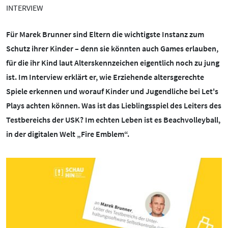
BOTSCHAFTERINNEN
MEDIENCOACHES
INTERVIEW
IMPRESSUM
MATERIALIEN
Für Marek Brunner sind Eltern die wichtigste Instanz zum
WEITERE THEMEN:
Schutz ihrer Kinder – denn sie könnten auch Games erlauben,
DATENSCHUTZ
MEDIENQUIZ
für die ihr Kind laut Alterskennzeichen eigentlich noch zu jung
Datenschutz
ist. Im Interview erklärt er, wie Erziehende altersgerechte
BARRIEREFREIHEIT
NEWSLETTER
Cybergrooming
Spiele erkennen und worauf Kinder und Jugendliche bei Let's
Cybermobbing
Plays achten können. Was ist das Lieblingsspiel des Leiters des
Testbereichs der USK? Im echten Leben ist es Beachvolleyball,
Instagram
in der digitalen Welt „Fire Emblem“.
Kinderrechte
Konsolen & PC
Lernen & Medien
Medien & Kleinkinder
Messenger