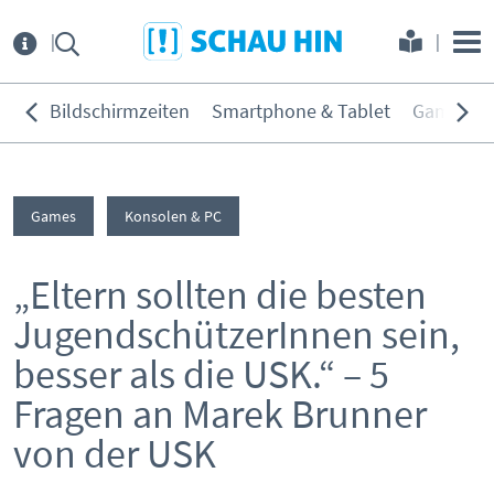
Direkt zum Hauptmenü
Direkt zum Inhalt
Direkt zur Navigation am Seitene
Über
uns
Bildschirmzeiten
Smartphone & Tablet
Games
THEMEN:
Service
Bildschirmzeiten
Games
Konsolen & PC
KONTAKT
ELTERNANGEBOTE
Smartphone & Tablet
Games
„Eltern sollten die besten
INITIATIVE
MEDIENKURSE
Soziale Netzwerke
JugendschützerInnen sein,
PARTNER
ONLINE-GAME
Filme & Serien
besser als die USK.“ – 5
Surfen
KOOPERATIONEN
PRESSE
Fragen an Marek Brunner
Hörmedien
von der USK
BEIRAT
MEDIATHEK