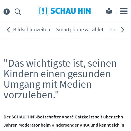
Direkt zum Hauptmenü
Direkt zum Inhalt
Direkt zur Navigation am Seitene
Über
uns
Bildschirmzeiten
Smartphone & Tablet
Games
THEMEN:
Service
Bildschirmzeiten
"Das wichtigste ist, seinen
KONTAKT
ELTERNANGEBOTE
Smartphone & Tablet
Kindern einen gesunden
Games
INITIATIVE
MEDIENKURSE
Soziale Netzwerke
Umgang mit Medien
PARTNER
ONLINE-GAME
Filme & Serien
vorzuleben."
Surfen
KOOPERATIONEN
PRESSE
Hörmedien
Der SCHAU HIN!-Botschafter André Gatzke ist seit über zehn
BEIRAT
MEDIATHEK
Jahren Moderator beim Kindersender KIKA und kennt sich in