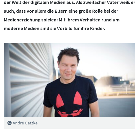
der Welt der digitalen Medien aus. Als zweifacher Vater weiß er
BOTSCHAFTERINNEN
MEDIENCOACHES
auch, dass vor allem die Eltern eine große Rolle bei der
IMPRESSUM
MATERIALIEN
Medienerziehung spielen: Mit ihrem Verhalten rund um
WEITERE THEMEN:
moderne Medien sind sie Vorbild für ihre Kinder.
DATENSCHUTZ
MEDIENQUIZ
Datenschutz
BARRIEREFREIHEIT
NEWSLETTER
Cybergrooming
Cybermobbing
Instagram
Kinderrechte
Konsolen & PC
Lernen & Medien
Medien & Kleinkinder
André Gatzke
Messenger