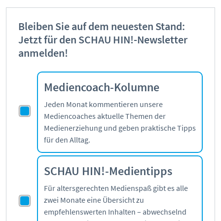
Pornografie
Snapchat
Bleiben Sie auf dem neuesten Stand:
TikTok
Jetzt für den SCHAU HIN!-Newsletter
anmelden!
WhatsApp
YouTube
Mediencoach-Kolumne
Jeden Monat kommentieren unsere
RUBRIKEN:
Mediencoaches aktuelle Themen der
Medienerziehung und geben praktische Tipps
Grundlagen
für den Alltag.
Sicherheit & Risiken
Tipps & Regeln
SCHAU HIN!-Medientipps
Studien
Aktuelles
Für altersgerechten Medienspaß gibt es alle
zwei Monate eine Übersicht zu
ÜBER UNS:
empfehlenswerten Inhalten – abwechselnd