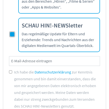
aus den Bereichen „Hören“, „Filme & Serien“
Kontakt
oder „Apps & Websites“.
Initiative
Partner
SCHAU HIN!-NEWSletter
Kooperationen
Beirat
Das regelmäßige Update für Eltern und
BotschafterInnen
Erziehende: Trends und Nachrichten aus der
digitalen Medienwelt im Quartals-Überblick.
Impressum
Datenschutz
Barrierefreiheit
SERVICE:
Ich habe die
Datenschutzerklärung
zur Kenntnis
genommen und bin damit einverstanden, dass die
Elternangebote
von mir angegebenen Daten elektronisch erhoben
Medienkurse
und gespeichert werden. Meine Daten werden
Online-Game
dabei nur streng zweckgebunden zum Versenden
Presse
des SCHAU HIN!-Newsletters genutzt.