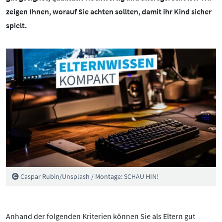
BOTSCHAFTERINNEN
MEDIENCOACHES
zeigen Ihnen, worauf Sie achten sollten, damit ihr Kind sicher
spielt.
IMPRESSUM
MATERIALIEN
WEITERE THEMEN:
DATENSCHUTZ
MEDIENQUIZ
Datenschutz
BARRIEREFREIHEIT
NEWSLETTER
Cybergrooming
Cybermobbing
Instagram
Kinderrechte
Konsolen & PC
Lernen & Medien
Caspar Rubin/Unsplash / Montage: SCHAU HIN!
Medien & Kleinkinder
Messenger
Anhand der folgenden Kriterien können Sie als Eltern gut