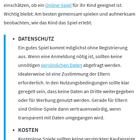
Pornografie
einschätzen, ob ein
Online-Spiel
für ihr Kind geeignet ist.
Snapchat
Wichtig bleibt: Am besten gemeinsam spielen und aufmerksam
TikTok
beobachten, wie das Kind das Spiel erlebt.
WhatsApp
DATENSCHUTZ
YouTube
Ein gutes Spiel kommt möglichst ohne Registrierung
aus. Wenn eine Anmeldung nötig ist, sollten keine
unnötigen
persönlichen Daten
abgefragt werden.
RUBRIKEN:
Idealerweise ist eine Zustimmung der Eltern
erforderlich. In den Nutzungsbedingungen sollte klar
Grundlagen
geregelt sein, dass keine Daten an Dritte weitergegeben
Sicherheit & Risiken
oder für Werbung genutzt werden. Gerade für Eltern
Tipps & Regeln
sind Online-Spiele dann vertrauenswürdig, wenn
Studien
transparent mit Daten umgegangen wird.
Aktuelles
KOSTEN
ÜBER UNS:
Kostenlose Spiele sollten keine versteckten Kaufanreize