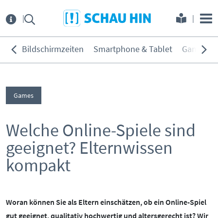
Direkt zum Hauptmenü
Direkt zum Inhalt
Direkt zur Navigation am Seitene
Über
uns
Bildschirmzeiten
Smartphone & Tablet
Games
THEMEN:
Service
Bildschirmzeiten
Games
KONTAKT
ELTERNANGEBOTE
Smartphone & Tablet
Games
Welche Online-Spiele sind
INITIATIVE
MEDIENKURSE
Soziale Netzwerke
geeignet? Elternwissen
PARTNER
ONLINE-GAME
Filme & Serien
kompakt
Surfen
KOOPERATIONEN
PRESSE
Hörmedien
BEIRAT
MEDIATHEK
Woran können Sie als Eltern einschätzen, ob ein Online-Spiel
gut geeignet, qualitativ hochwertig und altersgerecht ist? Wir