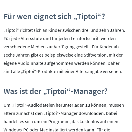
Kontakt
Für wen eignet sich „Tiptoi“?
Initiative
Partner
„Tiptoi“ richtet sich an Kinder zwischen drei und zehn Jahren.
Kooperationen
Für jede Altersstufe und für jeden Lernfortschritt werden
Beirat
verschiedene Medien zur Verfügung gestellt. Für Kinder ab
BotschafterInnen
sechs Jahren gibt es beispielsweise eine Stiftversion, mit der
Impressum
eigene Audioinhalte aufgenommen werden können. Daher
Datenschutz
sind alle „Tiptoi“-Produkte mit einer Altersangabe versehen.
Barrierefreiheit
SERVICE:
Was ist der „Tiptoi“-Manager?
Elternangebote
Um „Tiptoi“-Audiodateien herunterladen zu können, müssen
Medienkurse
Eltern zunächst den „Tiptoi“-Manager downloaden. Dabei
Online-Game
handelt es sich um ein Programm, das kostenlos auf einem
Presse
Windows-PC oder Mac installiert werden kann. Für die