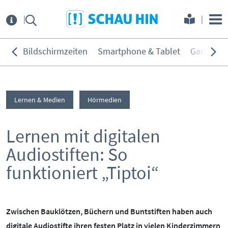
Direkt zum Hauptmenü
Direkt zum Inhalt
Direkt zur Navigation am Seitene
Über
uns
Bildschirmzeiten
Smartphone & Tablet
Games
THEMEN:
Service
Bildschirmzeiten
Lernen & Medien
Hörmedien
KONTAKT
ELTERNANGEBOTE
Smartphone & Tablet
Games
Lernen mit digitalen
INITIATIVE
MEDIENKURSE
Soziale Netzwerke
Audiostiften: So
PARTNER
ONLINE-GAME
Filme & Serien
funktioniert „Tiptoi“
Surfen
KOOPERATIONEN
PRESSE
Hörmedien
BEIRAT
MEDIATHEK
Zwischen Bauklötzen, Büchern und Buntstiften haben auch
digitale Audiostifte ihren festen Platz in vielen Kinderzimmern