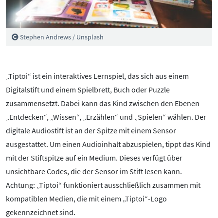
Pornografie
Snapchat
TikTok
Stephen Andrews / Unsplash
WhatsApp
YouTube
„Tiptoi“ ist ein interaktives Lernspiel, das sich aus einem
Digitalstift und einem Spielbrett, Buch oder Puzzle
zusammensetzt. Dabei kann das Kind zwischen den Ebenen
RUBRIKEN:
„Entdecken“, „Wissen“, „Erzählen“ und „Spielen“ wählen. Der
Grundlagen
digitale Audiostift ist an der Spitze mit einem Sensor
Sicherheit & Risiken
ausgestattet. Um einen Audioinhalt abzuspielen, tippt das Kind
Tipps & Regeln
mit der Stiftspitze auf ein Medium. Dieses verfügt über
Studien
unsichtbare Codes, die der Sensor im Stift lesen kann.
Aktuelles
Achtung: „Tiptoi“ funktioniert ausschließlich zusammen mit
kompatiblen Medien, die mit einem „Tiptoi“-Logo
ÜBER UNS:
gekennzeichnet sind.