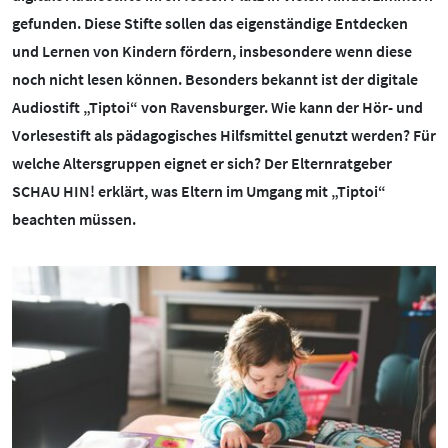
BOTSCHAFTERINNEN
MEDIENCOACHES
gefunden. Diese Stifte sollen das eigenständige Entdecken
und Lernen von Kindern fördern, insbesondere wenn diese
IMPRESSUM
MATERIALIEN
noch nicht lesen können. Besonders bekannt ist der digitale
WEITERE THEMEN:
Audiostift „Tiptoi“ von Ravensburger. Wie kann der Hör- und
DATENSCHUTZ
MEDIENQUIZ
Datenschutz
Vorlesestift als pädagogisches Hilfsmittel genutzt werden? Für
welche Altersgruppen eignet er sich? Der Elternratgeber
BARRIEREFREIHEIT
NEWSLETTER
Cybergrooming
SCHAU HIN! erklärt, was Eltern im Umgang mit „Tiptoi“
Cybermobbing
beachten müssen.
Instagram
Kinderrechte
Konsolen & PC
Lernen & Medien
Medien & Kleinkinder
Messenger