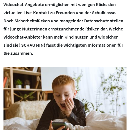
BOTSCHAFTERINNEN
MEDIENCOACHES
Videochat-Angebote ermöglichen mit wenigen Klicks den
virtuellen Live-Kontakt zu Freunden und der Schulklasse.
IMPRESSUM
MATERIALIEN
Doch Sicherheitslücken und mangelnder Datenschutz stellen
WEITERE THEMEN:
für junge NutzerInnen ernstzunehmende Risiken dar. Welche
DATENSCHUTZ
MEDIENQUIZ
Videochat-Anbieter kann mein Kind nutzen und wie sicher
Datenschutz
sind sie? SCHAU HIN! fasst die wichtigsten Informationen für
BARRIEREFREIHEIT
NEWSLETTER
Cybergrooming
Sie zusammen.
Cybermobbing
Instagram
Kinderrechte
Konsolen & PC
Lernen & Medien
Medien & Kleinkinder
Messenger