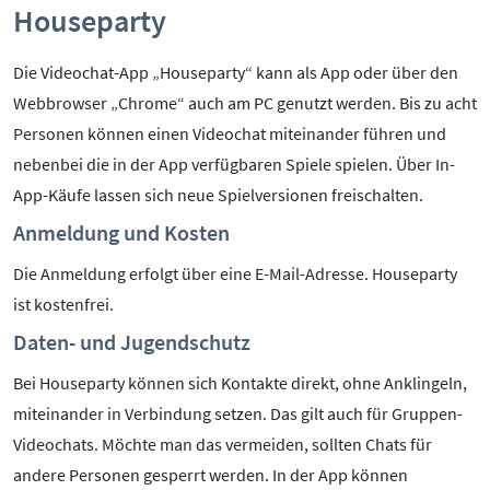
Houseparty
Kontakt
Initiative
Die Videochat-App „Houseparty“ kann als App oder über den
Partner
Webbrowser „Chrome“ auch am PC genutzt werden. Bis zu acht
Kooperationen
Personen können einen Videochat miteinander führen und
Beirat
nebenbei die in der App verfügbaren Spiele spielen. Über In-
BotschafterInnen
App-Käufe lassen sich neue Spielversionen freischalten.
Impressum
Anmeldung und Kosten
Datenschutz
Barrierefreiheit
Die Anmeldung erfolgt über eine E-Mail-Adresse. Houseparty
ist kostenfrei.
SERVICE:
Daten- und Jugendschutz
Elternangebote
Bei Houseparty können sich Kontakte direkt, ohne Anklingeln,
Medienkurse
miteinander in Verbindung setzen. Das gilt auch für Gruppen-
Online-Game
Videochats. Möchte man das vermeiden, sollten Chats für
Presse
andere Personen gesperrt werden. In der App können