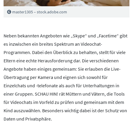
Pornografie
Snapchat
master1305 – stock.adobe.com
TikTok
WhatsApp
Neben bekannten Angeboten wie „Skype“ und „Facetime“ gibt
YouTube
es inzwischen ein breites Spektrum an Videochat-
Programmen. Dabei den Überblick zu behalten, stellt für viele
Eltern eine echte Herausforderung dar. Die verschiedenen
RUBRIKEN:
Angebote haben einiges gemeinsam: Sie erlauben die Live-
Übertragung per Kamera und eignen sich sowohl für
Grundlagen
Einzelchats und -telefonate als auch für Unterhaltungen in
Sicherheit & Risiken
einer Gruppen. SCHAU HIN! rät Müttern und Vätern, die Tools
Tipps & Regeln
für Videochats im Vorfeld zu prüfen und gemeinsam mit dem
Studien
Kind auszuwählen. Besonders wichtig dabei ist der Schutz von
Aktuelles
Daten und Privatsphäre.
ÜBER UNS: