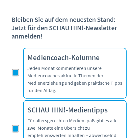
Pornografie
Snapchat
Bleiben Sie auf dem neuesten Stand:
TikTok
Jetzt für den SCHAU HIN!-Newsletter
WhatsApp
anmelden!
YouTube
Mediencoach-Kolumne
RUBRIKEN:
Jeden Monat kommentieren unsere
Mediencoaches aktuelle Themen der
Grundlagen
Medienerziehung und geben praktische Tipps
Sicherheit & Risiken
für den Alltag.
Tipps & Regeln
Studien
SCHAU HIN!-Medientipps
Aktuelles
Für altersgerechten Medienspaß gibt es alle
zwei Monate eine Übersicht zu
ÜBER UNS:
empfehlenswerten Inhalten – abwechselnd