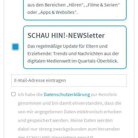
aus den Bereichen „Hören“, „Filme & Serien“
Kontakt
oder „Apps & Websites“.
Initiative
Partner
Kooperationen
SCHAU HIN!-NEWSletter
Beirat
Das regelmäßige Update für Eltern und
BotschafterInnen
Erziehende: Trends und Nachrichten aus der
Impressum
digitalen Medienwelt im Quartals-Überblick.
Datenschutz
Barrierefreiheit
SERVICE:
Ich habe die
Datenschutzerklärung
zur Kenntnis
genommen und bin damit einverstanden, dass die
Elternangebote
von mir angegebenen Daten elektronisch erhoben
Medienkurse
und gespeichert werden. Meine Daten werden
Online-Game
dabei nur streng zweckgebunden zum Versenden
Presse
des SCHAU HIN!-Newsletters genutzt.