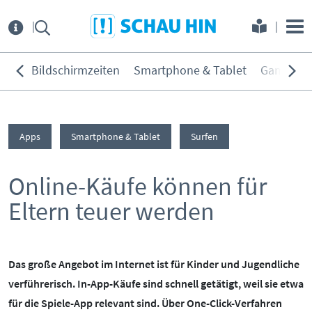
Direkt zum Hauptmenü
Direkt zum Inhalt
Direkt zur Navigation am Seitene
Über
uns
Bildschirmzeiten
Smartphone & Tablet
Games
THEMEN:
Service
Bildschirmzeiten
Apps
Smartphone & Tablet
Surfen
KONTAKT
ELTERNANGEBOTE
Smartphone & Tablet
Games
Online-Käufe können für
INITIATIVE
MEDIENKURSE
Soziale Netzwerke
Eltern teuer werden
PARTNER
ONLINE-GAME
Filme & Serien
Surfen
KOOPERATIONEN
PRESSE
Hörmedien
Das große Angebot im Internet ist für Kinder und Jugendliche
verführerisch. In-App-Käufe sind schnell getätigt, weil sie etwa
BEIRAT
MEDIATHEK
für die Spiele-App relevant sind. Über One-Click-Verfahren