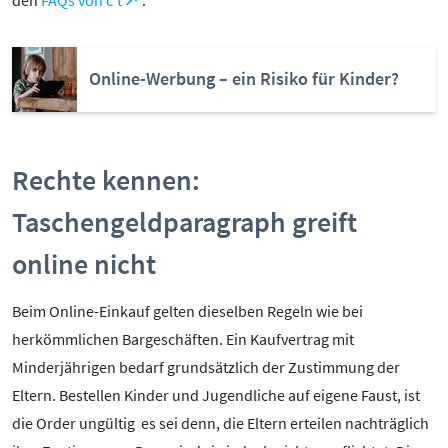
den
FAQs von c’t
.
Kontakt
Initiative
Online-Werbung – ein Risiko für Kinder?
Partner
Kooperationen
Beirat
BotschafterInnen
Rechte kennen:
Impressum
Taschengeldparagraph greift
Datenschutz
Barrierefreiheit
online nicht
SERVICE:
Beim Online-Einkauf gelten dieselben Regeln wie bei
Elternangebote
herkömmlichen Bargeschäften. Ein Kaufvertrag mit
Medienkurse
Minderjährigen bedarf grundsätzlich der Zustimmung der
Online-Game
Eltern. Bestellen Kinder und Jugendliche auf eigene Faust, ist
Presse
die Order ungültig ­ es sei denn, die Eltern erteilen nachträglich