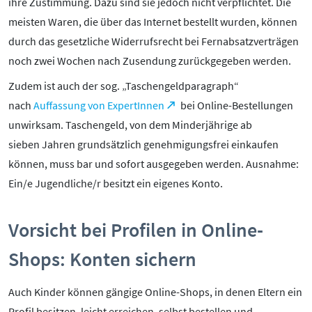
Mediathek
ihre Zustimmung. Dazu sind sie jedoch nicht verpflichtet. Die
Mediencoaches
meisten Waren, die über das Internet bestellt wurden, können
Materialien
durch das gesetzliche Widerrufsrecht bei Fernabsatzverträgen
Medienquiz
noch zwei Wochen nach Zusendung zurückgegeben werden.
Newsletter
Zudem ist auch der sog. „Taschengeldparagraph“
nach
Auffassung von ExpertInnen
bei Online-Bestellungen
unwirksam. Taschengeld, von dem Minderjährige ab
sieben Jahren grundsätzlich genehmigungsfrei einkaufen
können, muss bar und sofort ausgegeben werden. Ausnahme:
Ein/e Jugendliche/r besitzt ein eigenes Konto.
Vorsicht bei Profilen in Online-
Shops: Konten sichern
Auch Kinder können gängige Online-Shops, in denen Eltern ein
Profil besitzen, leicht erreichen, selbst bestellen und