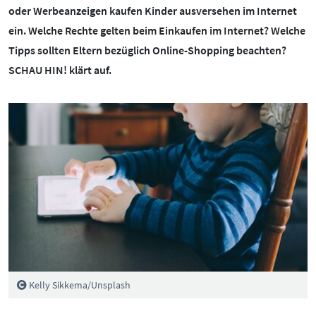
BOTSCHAFTERINNEN
MEDIENCOACHES
oder Werbeanzeigen kaufen Kinder ausversehen im Internet
ein. Welche Rechte gelten beim Einkaufen im Internet? Welche
IMPRESSUM
MATERIALIEN
Tipps sollten Eltern bezüglich Online-Shopping beachten?
WEITERE THEMEN:
SCHAU HIN! klärt auf.
DATENSCHUTZ
MEDIENQUIZ
Datenschutz
BARRIEREFREIHEIT
NEWSLETTER
Cybergrooming
Cybermobbing
Instagram
Kinderrechte
Konsolen & PC
Lernen & Medien
Medien & Kleinkinder
Kelly Sikkema/Unsplash
Messenger