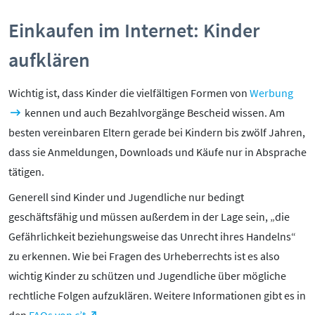
Pornografie
Snapchat
Einkaufen im Internet: Kinder
TikTok
aufklären
WhatsApp
Wichtig ist, dass Kinder die vielfältigen Formen von
Werbung
YouTube
kennen und auch Bezahlvorgänge Bescheid wissen. Am
besten vereinbaren Eltern gerade bei Kindern bis zwölf Jahren,
dass sie Anmeldungen, Downloads und Käufe nur in Absprache
RUBRIKEN:
tätigen.
Grundlagen
Generell sind Kinder und Jugendliche nur bedingt
Sicherheit & Risiken
geschäftsfähig und müssen außerdem in der Lage sein, „die
Tipps & Regeln
Gefährlichkeit beziehungsweise das Unrecht ihres Handelns“
Studien
zu erkennen. Wie bei Fragen des Urheberrechts ist es also
Aktuelles
wichtig Kinder zu schützen und Jugendliche über mögliche
rechtliche Folgen aufzuklären. Weitere Informationen gibt es in
ÜBER UNS: