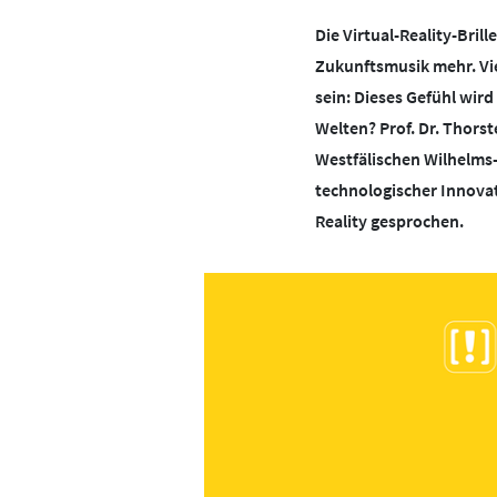
BOTSCHAFTERINNEN
MEDIENCOACHES
Messenger
Pornografie
S
Die Virtual-Reality-Bri
WhatsApp
YouTube
Zukunftsmusik mehr. Vie
IMPRESSUM
MATERIALIEN
sein: Dieses Gefühl wir
DATENSCHUTZ
MEDIENQUIZ
Welten? Prof. Dr. Thorst
Westfälischen Wilhelms
BARRIEREFREIHEIT
NEWSLETTER
technologischer Innova
Reality gesprochen.