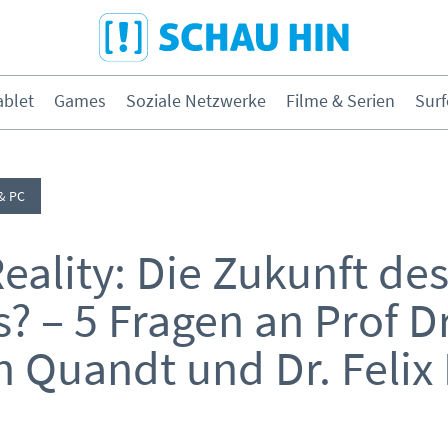
Direkt zum Hauptmenü
Direkt zum Inhalt
Direkt zur Navigation am Seitene
blet
Games
Soziale Netzwerke
Filme & Serien
Surf
hone & Tablet
Games
& PC
& Serien
Surfen
Reality: Die Zukunft de
 – 5 Fragen an Prof Dr
n Quandt und Dr. Felix
ybermobbing
Instagram
ernen & Medien
Medien &
Kleinkinder