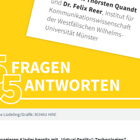
nne Lüdeling/Grafik: SCHAU HIN!
agieren Kinder bereits mit „Virtual Reality“-Technologien?