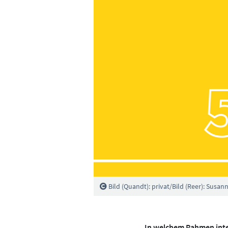
Bild (Quandt): privat/Bild (Reer): Susa
In welchem Rahmen inter