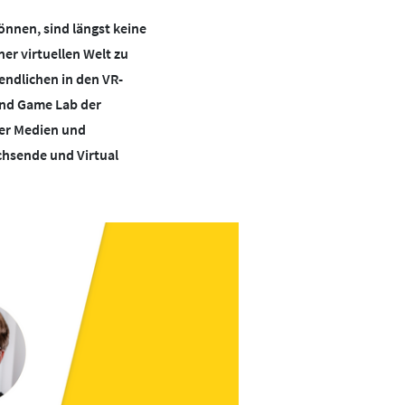
Tipps &
Kooperationen
Presse
önnen, sind längst keine
Regeln
Beirat
Mediathek
er virtuellen Welt zu
Studien
BotschafterInnen
Mediencoaches
endlichen in den VR-
Aktuelles
Impressum
Materialien
 und Game Lab der
Datenschutz
Medienquiz
ver Medien und
Barrierefreiheit
Newsletter
chsende und Virtual