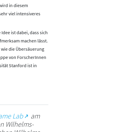
wird in diesem
hr viel intensiveres
dee ist dabei, dass sich
ufmerksam machen lässt.
n wie die Übersäuerung
uppe von ForscherInnen
ät Stanford ist in
Game Lab
am
en Wilhelms-