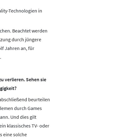
ity-Technologien in
rechen. Beachtet werden
utzung durch jüngere
lf Jahren an, für
.
zu verlieren. Sehen sie
gigkeit?
n abschließend beurteilen
roblemen durch Games
nn. Und dies gilt
in klassisches TV- oder
s eine solche