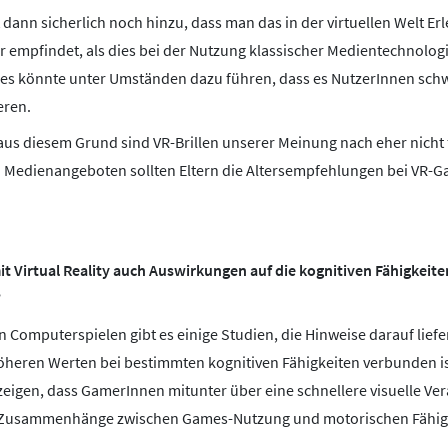
dann sicherlich noch hinzu, dass man das in der virtuellen Welt Erle
er empfindet, als dies bei der Nutzung klassischer Medientechnolog
Dies könnte unter Umständen dazu führen, dass es NutzerInnen schwe
eren.
us diesem Grund sind VR-Brillen unserer Meinung nach eher nicht 
n Medienangeboten sollten Eltern die Altersempfehlungen bei VR-Ga
 Virtual Reality auch Auswirkungen auf die kognitiven Fähigkeit
?
en Computerspielen gibt es einige Studien, die Hinweise darauf lief
öheren Werten bei bestimmten kognitiven Fähigkeiten verbunden is
zeigen, dass GamerInnen mitunter über eine schnellere visuelle Ver
e Zusammenhänge zwischen Games-Nutzung und motorischen Fähig