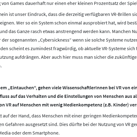
von Games dauerhaft nur einen eher kleinen Prozentsatz der Spiele
in ist unser Eindruck, dass die derzeitig verfügbaren VR-Brillen sic
 eignen. Wer so ein System schon einmal ausprobiert hat, wird best
zt und das Ganze rasch etwas anstrengend werden kann. Manchen N
er der sogenannten „Cybersickness“ wenn sie solche Systeme nutzen
den scheint es zumindest fragwürdig, ob aktuelle VR-Systeme sich f
utzung aufdrängen. Aber auch hier muss man sicher die zukünftig
.
em „Eintauchen“, gehen viele WissenschaftlerInnen bei VR von e
luss auf das Verhalten und die Einstellungen von Menschen aus a
von VR auf Menschen mit wenig Medienkompetenz (z.B. Kinder) ver
gt auf der Hand, dass Menschen mit einer geringen Medienkompete
n Gefahren ausgesetzt sind. Dies dürfte bei der Nutzung von VR ge
 Media oder dem Smartphone.