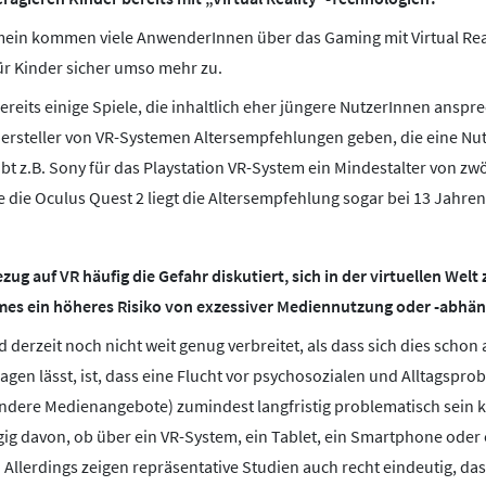
ein kommen viele AnwenderInnen über das Gaming mit Virtual Real
 für Kinder sicher umso mehr zu.
 bereits einige Spiele, die inhaltlich eher jüngere NutzerInnen ansp
e Hersteller von VR-Systemen Altersempfehlungen geben, die eine N
ibt z.B. Sony für das Playstation VR-System ein Mindestalter von zwö
die Oculus Quest 2 liegt die Altersempfehlung sogar bei 13 Jahren
ug auf VR häufig die Gefahr diskutiert, sich in der virtuellen Welt 
ames ein höheres Risiko von exzessiver Mediennutzung oder -abhän
nd derzeit noch nicht weit genug verbreitet, als dass sich dies scho
sagen lässt, ist, dass eine Flucht vor psychosozialen und Alltagsp
andere Medienangebote) zumindest langfristig problematisch sein ka
g davon, ob über ein VR-System, ein Tablet, ein Smartphone oder e
. Allerdings zeigen repräsentative Studien auch recht eindeutig, das