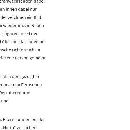
 Heranwachsenden dabei
enn ihnen dabei nur
lder zeichnen ein Bild
hen wiederfinden. Neben
e Figuren meist der
 überein, das ihnen bei
sche richten sich an
gelesene Person gemeint
icht in den gezeigten
gemeinsamen Fernsehen
Diskutieren und
- und
n. Eltern können bei der
 „Norm“ zu suchen –