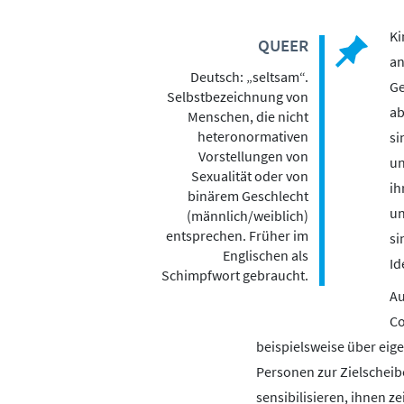
Ki
QUEER
an
Deutsch: „seltsam“.
Ge
Selbstbezeichnung von
ab
Menschen, die nicht
heteronormativen
si
Vorstellungen von
un
Sexualität oder von
ih
binärem Geschlecht
un
(männlich/weiblich)
entsprechen. Früher im
si
Englischen als
Id
Schimpfwort gebraucht.
Au
Co
beispielsweise über eig
Personen zur Zielscheib
sensibilisieren, ihnen z