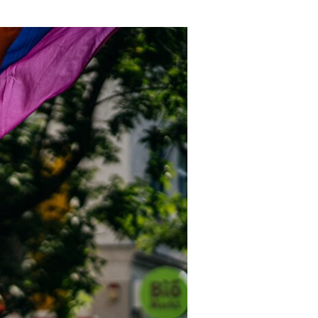
Tipps &
Kooperationen
Presse
Regeln
Beirat
Mediathek
Studien
BotschafterInnen
Mediencoaches
Aktuelles
Impressum
Materialien
Datenschutz
Medienquiz
Barrierefreiheit
Newsletter