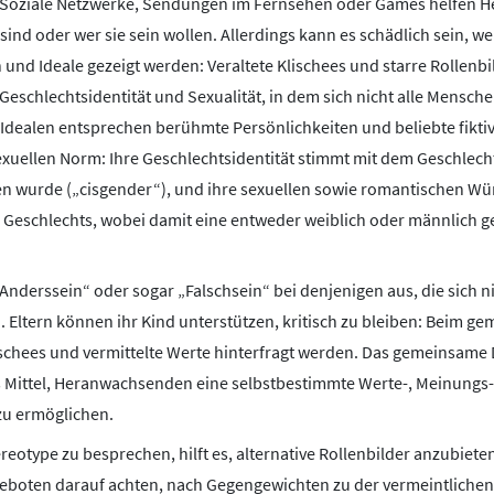
d. Soziale Netzwerke, Sendungen im Fernsehen oder Games helfen
sind oder wer sie sein wollen. Allerdings kann es schädlich sein, w
und Ideale gezeigt werden: Veraltete Klischees und starre Rollenbi
Geschlechtsidentität und Sexualität, in dem sich nicht alle Mensc
Idealen entsprechen berühmte Persönlichkeiten und beliebte fiktiv
xuellen Norm: Ihre Geschlechtsidentität stimmt mit dem Geschlecht
n wurde („cisgender“), und ihre sexuellen sowie romantischen Wün
Geschlechts, wobei damit eine entweder weiblich oder männlich 
„Anderssein“ oder sogar „Falschsein“ bei denjenigen aus, die sich n
. Eltern können ihr Kind unterstützen, kritisch zu bleiben: Beim 
schees und vermittelte Werte hinterfragt werden. Das gemeinsame 
tes Mittel, Heranwachsenden eine selbstbestimmte Werte-, Meinungs
zu ermöglichen.
reotype zu besprechen, hilft es, alternative Rollenbilder anzubiete
boten darauf achten, nach Gegengewichten zu der vermeintlichen