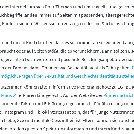
 das Internet, um sich über Themen rund um sexuelle und geschlech
 Suchbegriffe landen immer auf Seiten mit passenden, altersgerecht
n, Kindern sichere Wissensseiten zu zeigen oder mit Sucheinstellu
rn mit ihrem Kind darüber, dass es sich immer an sie wenden kann,
raucht oder auf Seiten stößt, die es verunsichern. Dann sollten Elte
rsgerecht zu beantworten und passende Beratungsangebote zu such
 in der Familie, damit Themen wie Sexualität nicht als Tabu gelten.
D
öglich, Fragen über Sexualität und Geschlechtsidentität zu stelle
 NutzerInnen können Eltern informative Medienangebote zu LGTBQ
r Maus
erklären kindgerecht. Auf der Website der
Kindernachrich
pannende Fakten und Erklärungen gesammelt. Für ältere Jugendlic
, Instagram und TikTok interessant sein, das für junge NutzerInnen
 Liebe, Sex und mentale Gesundheit ist. Eltern können sich auch üb
em breiten queeren Spektrum informieren und ihrem Kind zeigen, 