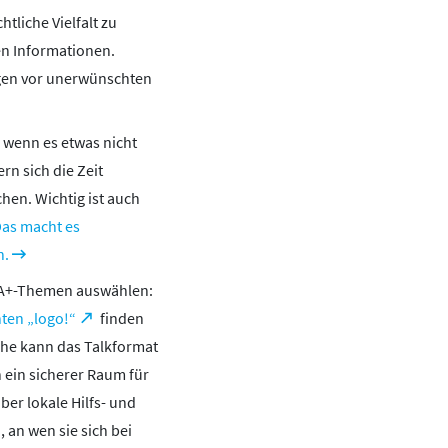
tliche Vielfalt zu
en Informationen.
ngen vor unerwünschten
 wenn es etwas nicht
rn sich die Zeit
en. Wichtig ist auch
as macht es
n.
IA+-Themen auswählen:
ten „logo!“
finden
he kann das Talkformat
 ein sicherer Raum für
er lokale Hilfs- und
an wen sie sich bei