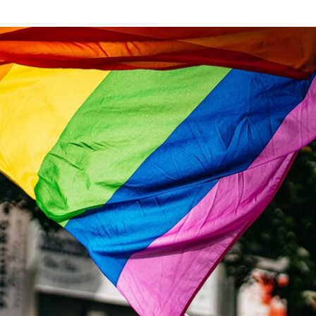
napchat
TikTok