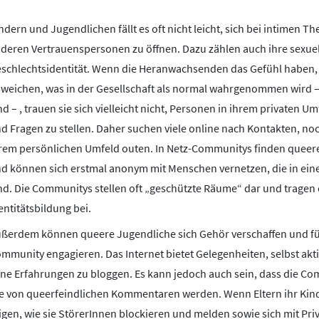
ndern und Jugendlichen fällt es oft nicht leicht, sich bei intimen T
deren Vertrauenspersonen zu öffnen. Dazu zählen auch ihre sexuel
schlechtsidentität. Wenn die Heranwachsenden das Gefühl haben,
weichen, was in der Gesellschaft als normal wahrgenommen wird – 
nd – , trauen sie sich vielleicht nicht, Personen in ihrem privaten 
d Fragen zu stellen. Daher suchen viele online nach Kontakten, noc
rem persönlichen Umfeld outen. In Netz-Communitys finden queer
d können sich erstmal anonym mit Menschen vernetzen, die in eine
nd. Die Communitys stellen oft „geschützte Räume“ dar und tragen e
entitätsbildung bei.
ßerdem können queere Jugendliche sich Gehör verschaffen und fü
mmunity engagieren. Das Internet bietet Gelegenheiten, selbst akt
ene Erfahrungen zu bloggen. Es kann jedoch auch sein, dass die C
e von queerfeindlichen Kommentaren werden. Wenn Eltern ihr Kin
eigen, wie sie StörerInnen blockieren und melden sowie sich mit Pr