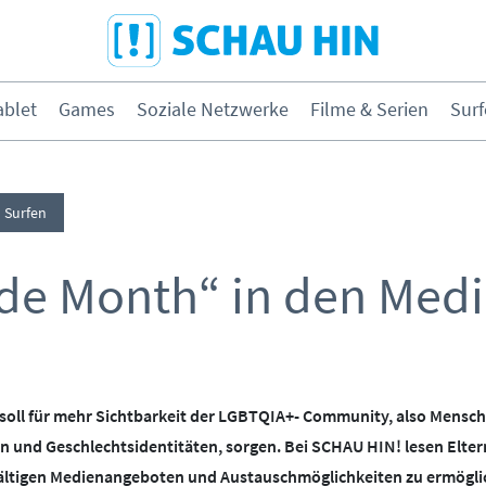
Direkt zum Hauptmenü
Direkt zum Inhalt
Direkt zur Navigation am Seitene
blet
Games
Soziale Netzwerke
Filme & Serien
Surf
hone & Tablet
Games
Surfen
& Serien
Surfen
ide Month“ in den Med
ybermobbing
Instagram
soll für mehr Sichtbarkeit der LGBTQIA+- Community, also Mensch
ernen & Medien
Medien &
n und Geschlechtsidentitäten, sorgen. Bei SCHAU HIN! lesen Eltern
Kleinkinder
fältigen Medienangeboten und Austauschmöglichkeiten zu ermögli