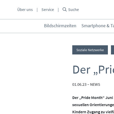
Über
Über uns
Service
Suche
uns
Bildschirmzeiten
Smartphone & Ta
THEMEN:
Service
Bildschirmzeiten
Smartp
Soziale Netzwerke
KONTAKT
ELTERNANGEBOTE
Soziale Netzwerke
Filme 
Hörmedien
Der „Pr
INITIATIVE
MEDIENKURSE
PARTNER
ONLINE-GAME
WEITERE THEMEN:
01.06.23
–
NEWS
KOOPERATIONEN
PRESSE
Datenschutz
Cybergrooming
C
Der „Pride Month“ Juni 
Kinderrechte
Konsolen & PC
L
BEIRAT
MEDIATHEK
sexuellen Orientierunge
Kindern Zugang zu viel