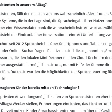
istenten in unserem Alltag?
stenten, fällt den meisten von uns wahrscheinlich „Alexa“ oder „Sir
 Systeme, die in der Lage sind, die Spracheingabe ihrer NutzerInn
über eine Wissensdatenbank die wahrscheinlichste Antwort auswäh
tsteht der Eindruck einer Konversation – eine Art Unterhaltung zw
schon seit 2012 Sprachbefehle über Smartphones und Tablets entge
 oder Online-Suchanfragen. Relativ neu sind die sogenannten „Sma
ssoren, die den lokalen Mini-Rechner mit den Cloud-Rechnern der 
r ausgestattet ermöglichen sie uns, nur mit Hilfe der Stimme direk
reifen. Durch sie wurden die Möglichkeiten der Sprachsteuerung f
ckt.
ragieren Kinder bereits mit den Technologien?
n privaten Anwendungsmöglichkeiten von Sprachassistenten eher tri
Alltags: Wecker stellen, Erinnerungen einrichten, das Licht an- u
 Derzeit nutzen Kinder Sprachassistenten vor allem über die Geräte 