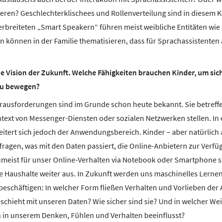
ieren? Geschlechterklischees und Rollenverteilung sind in diesem K
erbreiteten „Smart Speakern“ führen meist weibliche Entitäten wie 
n können in der Familie thematisieren, dass für Sprachassistenten 
 Vision der Zukunft. Welche Fähigkeiten brauchen Kinder, um sic
 zu bewegen?
erausforderungen sind im Grunde schon heute bekannt. Sie betreffen
ntext von Messenger-Diensten oder sozialen Netzwerken stellen. 
itert sich jedoch der Anwendungsbereich. Kinder – aber natürlich
ragen, was mit den Daten passiert, die Online-Anbietern zur Verfü
zumeist für unser Online-Verhalten via Notebook oder Smartphone s
 Haushalte weiter aus. In Zukunft werden uns maschinelles Lernen
 beschäftigen: In welcher Form fließen Verhalten und Vorlieben de
schieht mit unseren Daten? Wie sicher sind sie? Und in welcher We
in unserem Denken, Fühlen und Verhalten beeinflusst?