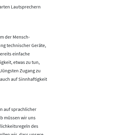
arten Lautsprechern
orm der Mensch-
ng technischer Geräte,
ereits einfache
igkeit, etwas zu tun,
e Jüngsten Zugang zu
auch auf Sinnhaftigkeit
 auf sprachlicher
lb müssen wir uns
lichkeitsregeln des
llen wir, dass unsere