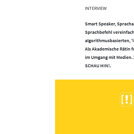
BOTSCHAFTERINNEN
MEDIENCOACHES
Messenger
Pornografie
S
INTERVIEW
WhatsApp
YouTube
IMPRESSUM
MATERIALIEN
Smart Speaker, Spracha
Sprachbefehl vereinfach
DATENSCHUTZ
MEDIENQUIZ
algorithmusbasierten, 'i
Als Akademische Rätin f
BARRIEREFREIHEIT
NEWSLETTER
im Umgang mit Medien. 
SCHAU HIN!.