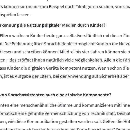
 können sie online zum Beispiel nach Filmfiguren suchen, von sm
spielen lassen.
rkennung die Nutzung digitaler Medien durch Kinder?
 Eltern wachsen Kinder heute ganz selbstverständlich mit dieser F
f. Die Bedienung über Sprachbefehle ermöglicht Kindern die Nutzu
 lesen und schreiben können. Mit drei bis vier Jahren können sie b
n – das eröffnet ihnen natürlich viele Möglichkeiten. Allein die Fäh
dass Kinder die digitalen Geräte kompetent nutzen. Wenn schon di
 ist es Aufgabe der Eltern, bei der Anwendung auf Sicherheit aber 
g von Sprachassistenten auch eine ethische Komponente?
enten eine menschenähnliche Stimme und kommunizieren mit ihnen
tomatisch eine gefühlte Vermenschlichung von Technik statt. Desha
, wie diese Kommunikation gestalten werden soll: Gelten die Höf
stauschs auch bei der Interaktion mit Sprachassistenten? Oder wo