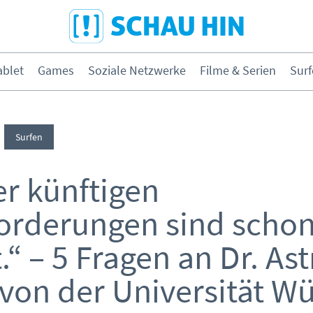
Direkt zum Hauptmenü
Direkt zum Inhalt
Direkt zur Navigation am Seitene
blet
Games
Soziale Netzwerke
Filme & Serien
Surf
hone & Tablet
Games
Surfen
& Serien
Surfen
er künftigen
orderungen sind schon
“ – 5 Fragen an Dr. Ast
ybermobbing
Instagram
 von der Universität W
ernen & Medien
Medien &
Kleinkinder