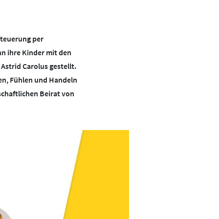
Tipps &
Kooperationen
Presse
Regeln
Beirat
Mediathek
Studien
BotschafterInnen
Mediencoaches
Steuerung per
Aktuelles
Impressum
Materialien
n ihre Kinder mit den
Datenschutz
Medienquiz
strid Carolus gestellt.
Barrierefreiheit
Newsletter
ken, Fühlen und Handeln
chaftlichen Beirat von