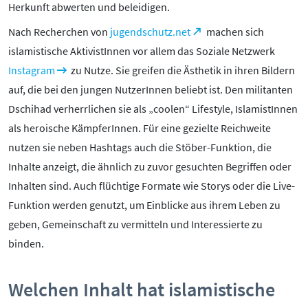
Herkunft abwerten und beleidigen.
Kontakt
Nach Recherchen von
jugendschutz.net
machen sich
Initiative
islamistische AktivistInnen vor allem das Soziale Netzwerk
Partner
Instagram
zu Nutze. Sie greifen die Ästhetik in ihren Bildern
Kooperationen
auf, die bei den jungen NutzerInnen beliebt ist. Den militanten
Beirat
Dschihad verherrlichen sie als „coolen“ Lifestyle, IslamistInnen
BotschafterInnen
als heroische KämpferInnen. Für eine gezielte Reichweite
Impressum
nutzen sie neben Hashtags auch die Stöber-Funktion, die
Datenschutz
Inhalte anzeigt, die ähnlich zu zuvor gesuchten Begriffen oder
Barrierefreiheit
Inhalten sind. Auch flüchtige Formate wie Storys oder die Live-
SERVICE:
Funktion werden genutzt, um Einblicke aus ihrem Leben zu
geben, Gemeinschaft zu vermitteln und Interessierte zu
Elternangebote
binden.
Medienkurse
Online-Game
Welchen Inhalt hat islamistische
Presse