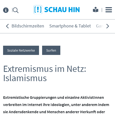
Direkt zum Hauptmenü
Direkt zum Inhalt
Direkt zur Navigation am Seitene
Über
uns
Bildschirmzeiten
Smartphone & Tablet
Games
THEMEN:
Service
Bildschirmzeiten
Soziale Netzwerke
Surfen
KONTAKT
ELTERNANGEBOTE
Smartphone & Tablet
Games
Extremismus im Netz:
INITIATIVE
MEDIENKURSE
Soziale Netzwerke
Islamismus
PARTNER
ONLINE-GAME
Filme & Serien
Surfen
KOOPERATIONEN
PRESSE
Hörmedien
Extremistische Gruppierungen und einzelne AktivistInnen
verbreiten im Internet ihre Ideologien, unter anderem indem
BEIRAT
MEDIATHEK
sie Andersdenkende und Menschen anderer Herkunft oder