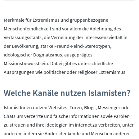
Pornografie
Snapchat
Merkmale für Extremismus und gruppenbezogene
TikTok
Menschenfeindlichkeit sind vor allem die Ablehnung des
WhatsApp
Verfassungsstaats, die Verneinung der Interessensvielfalt in
YouTube
der Bevölkerung, starke Freund-Feind-Stereotypen,
ideologischer Dogmatismus, ausgeprägtes
Missionsbewusstsein. Dabei gibt es unterschiedliche
RUBRIKEN:
Ausprägungen wie politischer oder religiöser Extremismus.
Grundlagen
Welche Kanäle nutzen Islamisten?
Sicherheit & Risiken
Tipps & Regeln
IslamistInnen nutzen Websites, Foren, Blogs, Messenger oder
Studien
Chats um verzerrte und falsche Informationen sowie Parolen
Aktuelles
zu streuen und ihre Ideologien im Internet zu verbreiten, unter
ÜBER UNS:
anderem indem sie Andersdenkende und Menschen anderer