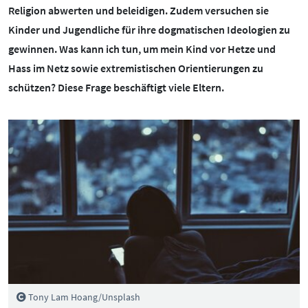
BOTSCHAFTERINNEN
MEDIENCOACHES
Religion abwerten und beleidigen. Zudem versuchen sie
Kinder und Jugendliche für ihre dogmatischen Ideologien zu
IMPRESSUM
MATERIALIEN
gewinnen. Was kann ich tun, um mein Kind vor Hetze und
WEITERE THEMEN:
Hass im Netz sowie extremistischen Orientierungen zu
DATENSCHUTZ
MEDIENQUIZ
schützen? Diese Frage beschäftigt viele Eltern.
Datenschutz
BARRIEREFREIHEIT
NEWSLETTER
Cybergrooming
Cybermobbing
Instagram
Kinderrechte
Konsolen & PC
Lernen & Medien
Medien & Kleinkinder
Messenger
Tony Lam Hoang/Unsplash