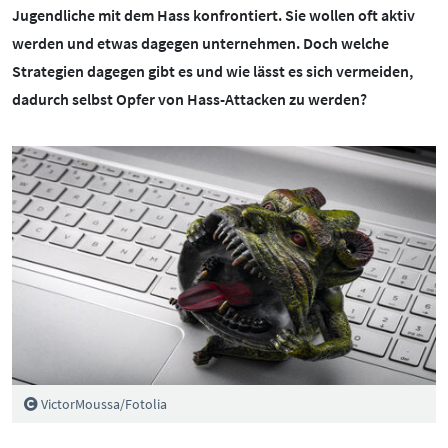
BOTSCHAFTERINNEN
MEDIENCOACHES
Jugendliche mit dem Hass konfrontiert. Sie wollen oft aktiv
werden und etwas dagegen unternehmen. Doch welche
IMPRESSUM
MATERIALIEN
Strategien dagegen gibt es und wie lässt es sich vermeiden,
WEITERE THEMEN:
dadurch selbst Opfer von Hass-Attacken zu werden?
DATENSCHUTZ
MEDIENQUIZ
Datenschutz
BARRIEREFREIHEIT
NEWSLETTER
Cybergrooming
Cybermobbing
Instagram
Kinderrechte
Konsolen & PC
Lernen & Medien
Medien & Kleinkinder
VictorMoussa/Fotolia
Messenger