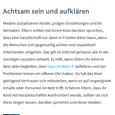
Pornografie
Snapchat
Achtsam sein und aufklären
TikTok
Medien sozialisieren Kinder, prägen Einstellungen und ihr
WhatsApp
Verhalten. Eltern sollten mit ihrem Kind darüber sprechen,
YouTube
dass eine Gesellschaft nur dann in Frieden leben kann, wenn
die Menschen sich gegenseitig achten und respektvoll
miteinander umgehen. Das gilt im Internet genauso wie in der
RUBRIKEN:
sonstigen sozialen Umwelt. Es hilft, wenn Eltern ihr Kind im
Netz aktiv begleiten, über
Hass im Netz
aufklären und bei
Grundlagen
Problemen immer ein offenes Ohr haben. So hat das Kind
Sicherheit & Risiken
genügend Vertrauen sich mitzuteilen, wenn es auf ungeeignete
Tipps & Regeln
Inhalte oder Personen im Netz trifft. Erfahren Eltern, dass ihr
Studien
Kind mit Hassbotschaften konfrontiert wurde, sollten sie sich
Aktuelles
diese zeigen lassen, darüber sprechen und diese melden.
ÜBER UNS: