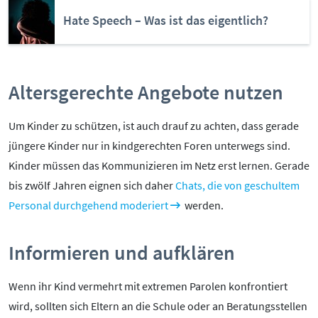
Kontakt
Hate Speech – Was ist das eigentlich?
Initiative
Partner
Kooperationen
Altersgerechte Angebote nutzen
Beirat
BotschafterInnen
Um Kinder zu schützen, ist auch drauf zu achten, dass gerade
Impressum
jüngere Kinder nur in kindgerechten Foren unterwegs sind.
Datenschutz
Kinder müssen das Kommunizieren im Netz erst lernen. Gerade
Barrierefreiheit
bis zwölf Jahren eignen sich daher
Chats, die von geschultem
Personal durchgehend moderiert
werden.
SERVICE:
Elternangebote
Informieren und aufklären
Medienkurse
Online-Game
Wenn ihr Kind vermehrt mit extremen Parolen konfrontiert
Presse
wird, sollten sich Eltern an die Schule oder an Beratungsstellen