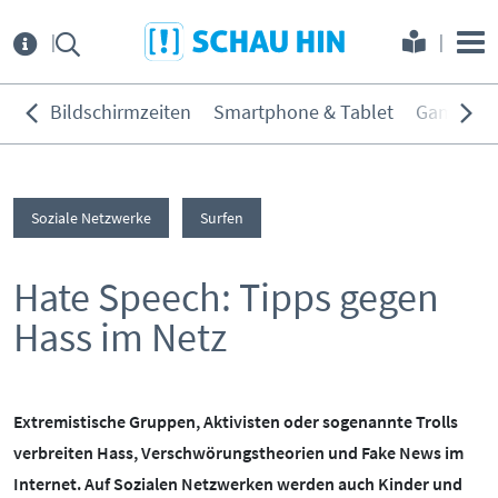
Direkt zum Hauptmenü
Direkt zum Inhalt
Direkt zur Navigation am Seitene
Über
uns
Bildschirmzeiten
Smartphone & Tablet
Games
THEMEN:
Service
Bildschirmzeiten
Soziale Netzwerke
Surfen
KONTAKT
ELTERNANGEBOTE
Smartphone & Tablet
Games
Hate Speech: Tipps gegen
INITIATIVE
MEDIENKURSE
Soziale Netzwerke
Hass im Netz
PARTNER
ONLINE-GAME
Filme & Serien
Surfen
KOOPERATIONEN
PRESSE
Hörmedien
Extremistische Gruppen, Aktivisten oder sogenannte Trolls
verbreiten Hass, Verschwörungstheorien und Fake News im
BEIRAT
MEDIATHEK
Internet. Auf Sozialen Netzwerken werden auch Kinder und