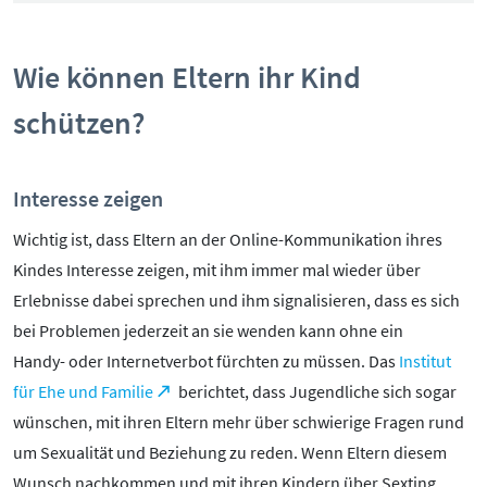
Pornografie
Snapchat
Wie können Eltern ihr Kind
TikTok
WhatsApp
schützen?
YouTube
Interesse zeigen
RUBRIKEN:
Wichtig ist, dass Eltern an der Online-Kommunikation ihres
Kindes Interesse zeigen, mit ihm immer mal wieder über
Grundlagen
Erlebnisse dabei sprechen und ihm signalisieren, dass es sich
Sicherheit & Risiken
bei Problemen jederzeit an sie wenden kann ohne ein
Tipps & Regeln
Handy- oder Internetverbot fürchten zu müssen. Das
Institut
Studien
für Ehe und Familie
berichtet, dass Jugendliche sich sogar
Aktuelles
wünschen, mit ihren Eltern mehr über schwierige Fragen rund
um Sexualität und Beziehung zu reden. Wenn Eltern diesem
ÜBER UNS:
Wunsch nachkommen und mit ihren Kindern über Sexting