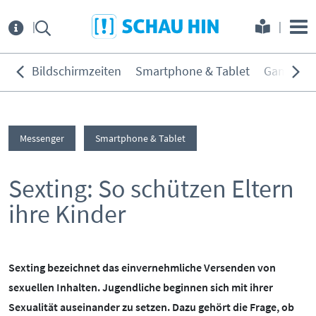
Direkt zum Hauptmenü
Direkt zum Inhalt
Direkt zur Navigation am Seitene
Über
uns
Bildschirmzeiten
Smartphone & Tablet
Games
THEMEN:
Service
Bildschirmzeiten
Messenger
Smartphone & Tablet
KONTAKT
ELTERNANGEBOTE
Smartphone & Tablet
Games
Sexting: So schützen Eltern
INITIATIVE
MEDIENKURSE
Soziale Netzwerke
ihre Kinder
PARTNER
ONLINE-GAME
Filme & Serien
Surfen
KOOPERATIONEN
PRESSE
Hörmedien
Sexting bezeichnet das einvernehmliche Versenden von
sexuellen Inhalten. Jugendliche beginnen sich mit ihrer
BEIRAT
MEDIATHEK
Sexualität auseinander zu setzen. Dazu gehört die Frage, ob