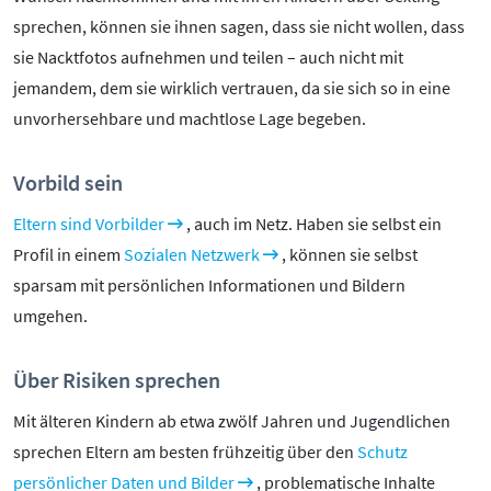
Kontakt
sprechen, können sie ihnen sagen, dass sie nicht wollen, dass
Initiative
sie Nacktfotos aufnehmen und teilen – auch nicht mit
Partner
jemandem, dem sie wirklich vertrauen, da sie sich so in eine
Kooperationen
unvorhersehbare und machtlose Lage begeben.
Beirat
BotschafterInnen
Vorbild sein
Impressum
Eltern sind Vorbilder
, auch im Netz. Haben sie selbst ein
Datenschutz
Profil in einem
Sozialen Netzwerk
, können sie selbst
Barrierefreiheit
sparsam mit persönlichen Informationen und Bildern
umgehen.
SERVICE:
Elternangebote
Über Risiken sprechen
Medienkurse
Mit älteren Kindern ab etwa zwölf Jahren und Jugendlichen
Online-Game
sprechen Eltern am besten frühzeitig über den
Schutz
Presse
persönlicher Daten und Bilder
, problematische Inhalte