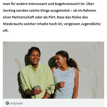
BOTSCHAFTERINNEN
MEDIENCOACHES
man für andere interessant und begehrenswert ist. Über
Sexting werden solche Dinge ausgetestet – ob im Rahmen
IMPRESSUM
MATERIALIEN
einer Partnerschaft oder als Flirt. Dass das Risiko des
WEITERE THEMEN:
Missbrauchs solcher Inhalte hoch ist, vergessen Jugendliche
DATENSCHUTZ
MEDIENQUIZ
oft.
Datenschutz
BARRIEREFREIHEIT
NEWSLETTER
Cybergrooming
Cybermobbing
Instagram
Kinderrechte
Konsolen & PC
Lernen & Medien
Medien & Kleinkinder
Messenger
unsplash