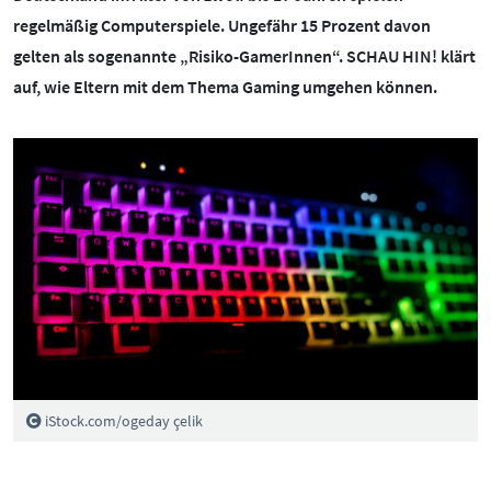
BOTSCHAFTERINNEN
MEDIENCOACHES
regelmäßig Computerspiele. Ungefähr 15 Prozent davon
gelten als sogenannte „Risiko-GamerInnen“. SCHAU HIN! klärt
IMPRESSUM
MATERIALIEN
auf, wie Eltern mit dem Thema Gaming umgehen können.
WEITERE THEMEN:
DATENSCHUTZ
MEDIENQUIZ
Datenschutz
BARRIEREFREIHEIT
NEWSLETTER
Cybergrooming
Cybermobbing
Instagram
Kinderrechte
Konsolen & PC
Lernen & Medien
Medien & Kleinkinder
iStock.com/ogeday çelik
Messenger