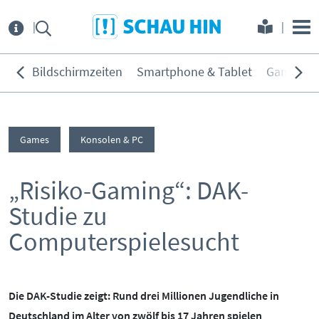
Direkt zum Hauptmenü
Direkt zum Inhalt
Direkt zur Navigation am Seitene
Über
uns
Bildschirmzeiten
Smartphone & Tablet
Games
THEMEN:
Service
Bildschirmzeiten
Games
Konsolen & PC
KONTAKT
ELTERNANGEBOTE
Smartphone & Tablet
Games
„Risiko-Gaming“: DAK-
INITIATIVE
MEDIENKURSE
Soziale Netzwerke
Studie zu
PARTNER
ONLINE-GAME
Filme & Serien
Computerspielesucht
Surfen
KOOPERATIONEN
PRESSE
Hörmedien
BEIRAT
MEDIATHEK
Die DAK-Studie zeigt: Rund drei Millionen Jugendliche in
Deutschland im Alter von zwölf bis 17 Jahren spielen