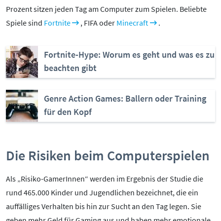
Prozent sitzen jeden Tag am Computer zum Spielen. Beliebte
Kontakt
Spiele sind
Fortnite
, FIFA oder
Minecraft
.
Initiative
Partner
Kooperationen
Fortnite-Hype: Worum es geht und was es zu
Beirat
beachten gibt
BotschafterInnen
Impressum
Genre Action Games: Ballern oder Training
Datenschutz
für den Kopf
Barrierefreiheit
SERVICE:
Die Risiken beim Computerspielen
Elternangebote
Als „Risiko-GamerInnen“ werden im Ergebnis der Studie die
Medienkurse
rund 465.000 Kinder und Jugendlichen bezeichnet, die ein
Online-Game
auffälliges Verhalten bis hin zur Sucht an den Tag legen. Sie
Presse
geben mehr Geld für Gaming aus und haben mehr emotionale