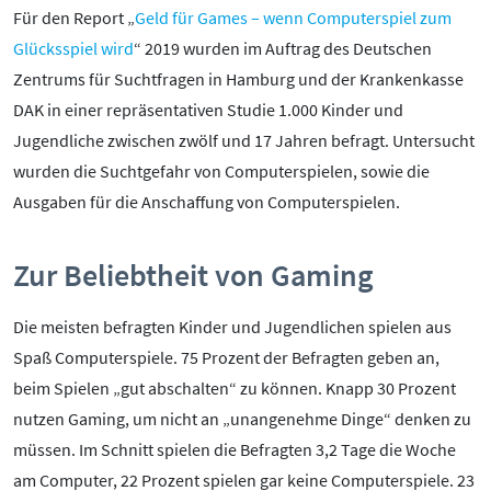
Pornografie
Für den Report „
Geld für Games – wenn Computerspiel zum
Snapchat
Glücksspiel wird
“ 2019 wurden im Auftrag des Deutschen
TikTok
Zentrums für Suchtfragen in Hamburg und der Krankenkasse
DAK in einer repräsentativen Studie 1.000 Kinder und
WhatsApp
Jugendliche zwischen zwölf und 17 Jahren befragt. Untersucht
YouTube
wurden die Suchtgefahr von Computerspielen, sowie die
Ausgaben für die Anschaffung von Computerspielen.
RUBRIKEN:
Zur Beliebtheit von Gaming
Grundlagen
Sicherheit & Risiken
Die meisten befragten Kinder und Jugendlichen spielen aus
Tipps & Regeln
Spaß Computerspiele. 75 Prozent der Befragten geben an,
Studien
beim Spielen „gut abschalten“ zu können. Knapp 30 Prozent
Aktuelles
nutzen Gaming, um nicht an „unangenehme Dinge“ denken zu
müssen. Im Schnitt spielen die Befragten 3,2 Tage die Woche
ÜBER UNS:
am Computer, 22 Prozent spielen gar keine Computerspiele. 23