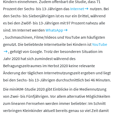
Kindern einnehmen. Zudem offenbart die Studie, dass 71
Kontakt
Prozent der Sechs- bis 13-Jährigen das
Internet
nutzen. Bei
Initiative
den Sechs- bis Siebenjährigen ist es nur ein Drittel, während
Partner
es bei den Zwölf- bis 13-Jährigen mit 97 Prozent nahezu alle
Kooperationen
sind. Im Internet werden
WhatsApp
Beirat
, Suchmaschinen, Filme/Videos und YouTube am häufigsten
BotschafterInnen
genutzt. Die beliebteste Internetseite bei Kindern ist
YouTube
Impressum
, gefolgt von Google. Trotz der besonderen Situation im
Datenschutz
Jahr 2020 hat sich zumindest während des
Barrierefreiheit
Befragungszeitraumes im Herbst 2020 keine relevante
Änderung der täglichen Internetnutzungszeit ergeben und liegt
SERVICE:
bei den Sechs- bis 13-Jährigen durchschnittlich bei 46 Minuten.
Elternangebote
Die miniKIM-Studie 2020 gibt Einblicke in die Mediennutzung
Medienkurse
von Zwei- bis Fünfjährigen. Vor allem alternative Möglichkeiten
Online-Game
zum linearen Fernsehen werden immer beliebter: Im Schnitt
Presse
verbringen Kleinkinder aktuell bereits genau so viel Zeit damit