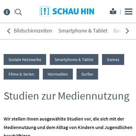
Direkt zum Hauptmenü
Direkt zum Inhalt
Direkt zur Navigation am Seitene
Über
uns
Bildschirmzeiten
Smartphone & Tablet
Games
THEMEN:
Service
Bildschirmzeiten
Soziale Netzwerke
Smartphone & Tablet
Games
KONTAKT
ELTERNANGEBOTE
Smartphone & Tablet
Games
Filme & Serien
Hörmedien
Surfen
INITIATIVE
MEDIENKURSE
Soziale Netzwerke
Studien zur Mediennutzung
PARTNER
ONLINE-GAME
Filme & Serien
Surfen
KOOPERATIONEN
PRESSE
Hörmedien
Wir stellen Ihnen ausgewählte Studien vor, die sich mit der
BEIRAT
MEDIATHEK
Mediennutzung und dem Alltag von Kindern und Jugendlichen
beschäftigen.