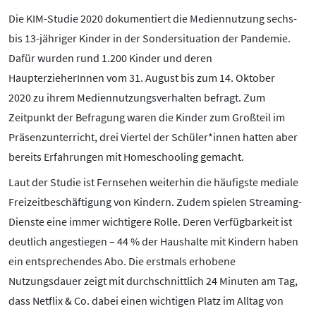
Pornografie
Die KIM-Studie 2020 dokumentiert die Mediennutzung sechs-
Snapchat
bis 13-jähriger Kinder in der Sondersituation der Pandemie.
TikTok
Dafür wurden rund 1.200 Kinder und deren
WhatsApp
HaupterzieherInnen vom 31. August bis zum 14. Oktober
2020 zu ihrem Mediennutzungsverhalten befragt. Zum
YouTube
Zeitpunkt der Befragung waren die Kinder zum Großteil im
Präsenzunterricht, drei Viertel der Schüler*innen hatten aber
RUBRIKEN:
bereits Erfahrungen mit Homeschooling gemacht.
Laut der Studie ist Fernsehen weiterhin die häufigste mediale
Grundlagen
Freizeitbeschäftigung von Kindern. Zudem spielen Streaming-
Sicherheit & Risiken
Dienste eine immer wichtigere Rolle. Deren Verfügbarkeit ist
Tipps & Regeln
deutlich angestiegen – 44 % der Haushalte mit Kindern haben
Studien
ein entsprechendes Abo. Die erstmals erhobene
Aktuelles
Nutzungsdauer zeigt mit durchschnittlich 24 Minuten am Tag,
ÜBER UNS:
dass Netflix & Co. dabei einen wichtigen Platz im Alltag von